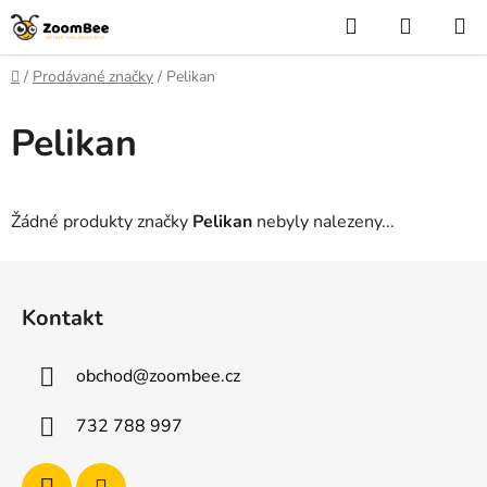
Přejít
Hledat
NÁKUP
na
KOŠÍK
obsah
Domů
/
Prodávané značky
/
Pelikan
Pelikan
Žádné produkty značky
Pelikan
nebyly nalezeny...
Z
á
Kontakt
p
a
obchod
@
zoombee.cz
t
í
732 788 997