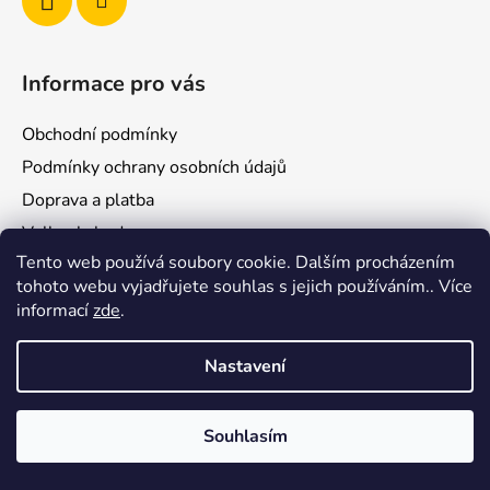
Informace pro vás
Obchodní podmínky
Podmínky ochrany osobních údajů
Doprava a platba
Velkoobchod
Tento web používá soubory cookie. Dalším procházením
Blog
tohoto webu vyjadřujete souhlas s jejich používáním.. Více
Prodejny
informací
zde
.
Nastavení
Vytvořil Shoptet
Souhlasím
Copyright 2026
ZoomBee
. Všechna práva vyhrazena.