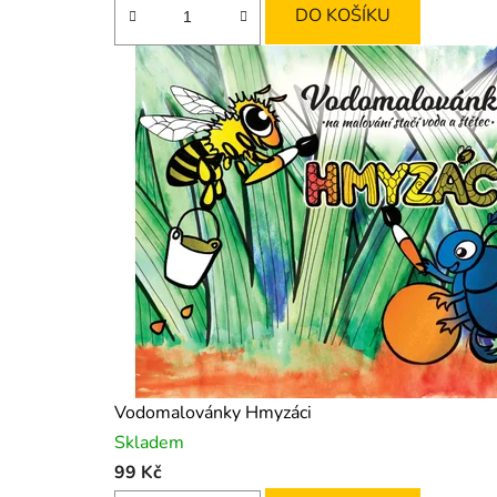
DO KOŠÍKU
Vodomalovánky Hmyzáci
Skladem
99 Kč