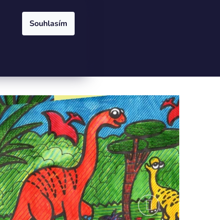
Přihlášení
Registrace
odejny
Souhlasím
PRÁZDNÝ KOŠÍK
NÁKUPNÍ
KOŠÍK
Následující