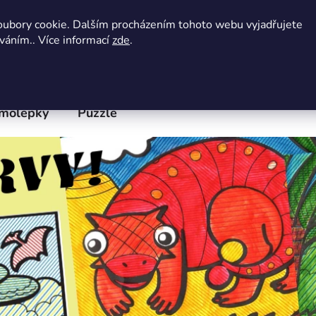
 údajů
Doprava a platba
Velkoobchod
Blog
Pr
oubory cookie. Dalším procházením tohoto webu vyjadřujete
íváním.. Více informací
zde
.
molepky
Puzzle