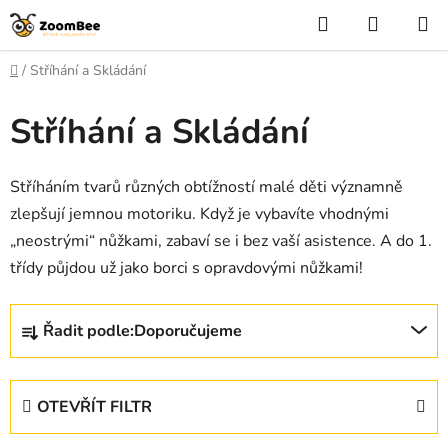
Přejít
Hledat
NÁKUP
na
KOŠÍK
obsah
Domů
/
Stříhání a Skládání
Stříhání a Skládání
Stříháním tvarů různých obtížností malé děti významně
zlepšují jemnou motoriku. Když je vybavíte vhodnými
„neostrými“ nůžkami, zabaví se i bez vaší asistence. A do 1.
třídy půjdou už jako borci s opravdovými nůžkami!
Ř
Řadit podle:
Doporučujeme
a
z
e
OTEVŘÍT FILTR
n
í