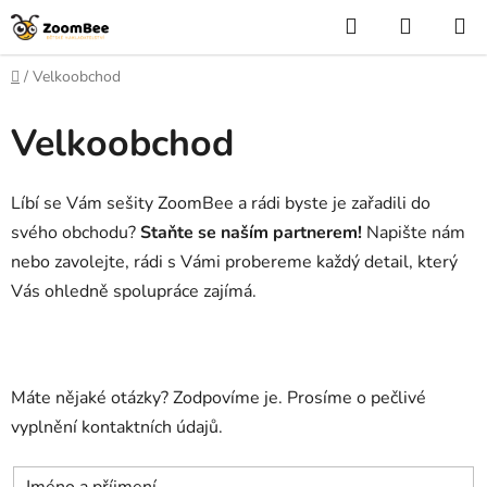
Přejít
Hledat
NÁKUP
na
KOŠÍK
obsah
Domů
/
Velkoobchod
Velkoobchod
Líbí se Vám sešity ZoomBee a rádi byste je zařadili do
svého obchodu?
Staňte se naším partnerem!
Napište nám
nebo zavolejte, rádi s Vámi probereme každý detail, který
Vás ohledně spolupráce zajímá.
Máte nějaké otázky? Zodpovíme je. Prosíme o pečlivé
vyplnění kontaktních údajů.