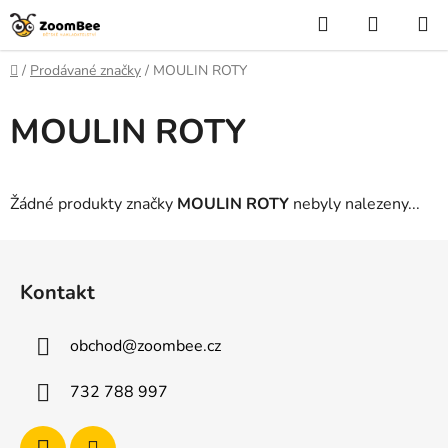
Přejít
Hledat
NÁKUP
na
KOŠÍK
obsah
Domů
/
Prodávané značky
/
MOULIN ROTY
MOULIN ROTY
Žádné produkty značky
MOULIN ROTY
nebyly nalezeny...
Z
á
Kontakt
p
a
obchod
@
zoombee.cz
t
í
732 788 997