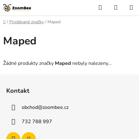
Přejít
Hledat
NÁKUP
na
KOŠÍK
obsah
Domů
/
Prodávané značky
/
Maped
Maped
Žádné produkty značky
Maped
nebyly nalezeny...
Z
á
Kontakt
p
a
obchod
@
zoombee.cz
t
í
732 788 997