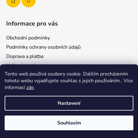
Informace pro vás
Obchodní podmínky
Podmínky ochrany osobních údajů
Doprava a platba
Velkoobchod
Tento web používá soubory cookie. Dalším procházením
Blog
tohoto webu vyjadřujete souhlas s jejich používáním.. Více
Prodejny
informací
zde
.
Nastavení
Vytvořil Shoptet
Souhlasím
Copyright 2026
ZoomBee
. Všechna práva vyhrazena.