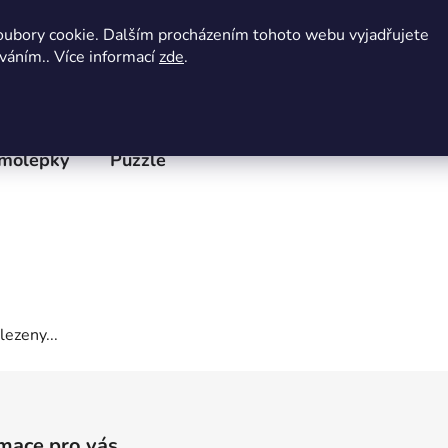
 údajů
Doprava a platba
Velkoobchod
Blog
Pr
oubory cookie. Dalším procházením tohoto webu vyjadřujete
íváním.. Více informací
zde
.
molepky
Puzzle
ezeny...
mace pro vás