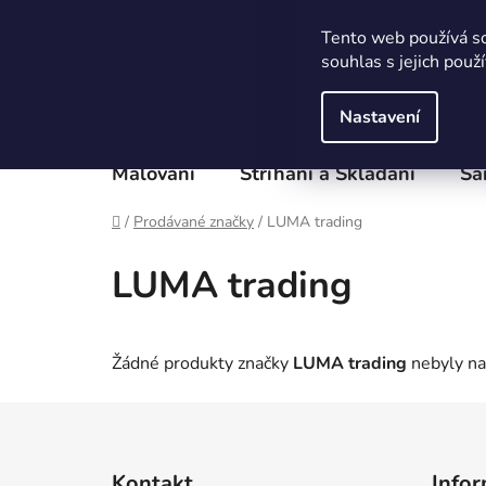
Přejít
Obchodní podmínky
Podmínky ochrany osobních
na
Tento web používá s
obsah
souhlas s jejich použ
Nastavení
Malování
Stříhání a Skládání
Sa
Domů
/
Prodávané značky
/
LUMA trading
LUMA trading
Žádné produkty značky
LUMA trading
nebyly nal
Z
á
Kontakt
Infor