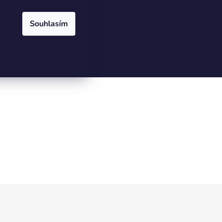
Přihlášení
Registrace
odejny
Souhlasím
PRÁZDNÝ KOŠÍK
NÁKUPNÍ
KOŠÍK