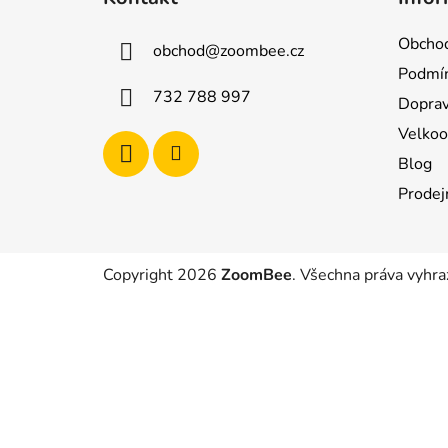
p
a
Obchod
obchod
@
zoombee.cz
t
Podmín
í
732 788 997
Doprav
Velko
Blog
Prodej
Copyright 2026
ZoomBee
. Všechna práva vyhra